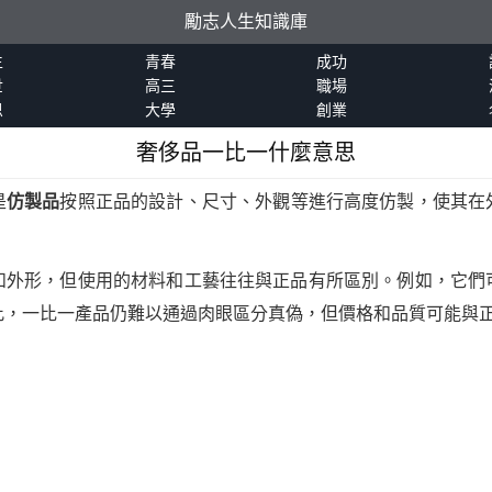
勵志人生知識庫
生
青春
成功
世
高三
職場
恩
大學
創業
奢侈品一比一什麼意思
是
仿製品
按照正品的設計、尺寸、外觀等進行高度仿製，使其在
和外形，但使用的材料和工藝往往與正品有所區別。例如，它們
此，一比一產品仍難以通過肉眼區分真偽，但價格和品質可能與