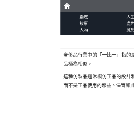
勵
勵志
人
故事
處
人物
感
志
奢侈品行業中的「
一比一
」指的
品極為相似。
這種仿製品通常模仿正品的設計
而不是正品使用的那些。儘管如