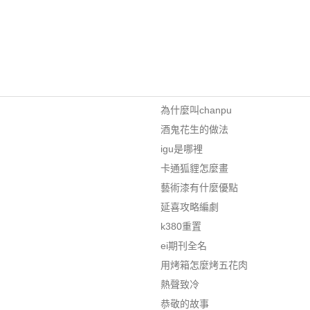
為什麼叫chanpu
酒鬼花生的做法
igu是哪裡
卡通狐貍怎麼畫
藝術漆有什麼優點
延喜攻略編劇
k380重置
ei期刊全名
用烤箱怎麼烤五花肉
熱聲致冷
恭敬的故事