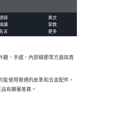
語錄
美文
演講
家教
名言
更多
外觀、手感、內部細節等方面與真
可能使用普通的皮革和五金配件，
正品有顯著差異。