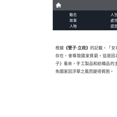
勵
勵志
人
故事
處
人物
感
志
根據
《管子·立政》
的記載，「女
存在，會導致國家貧窮。這是因
子》看來，手工製品和紡織品的
免國家因浮華之風而變得貧困。