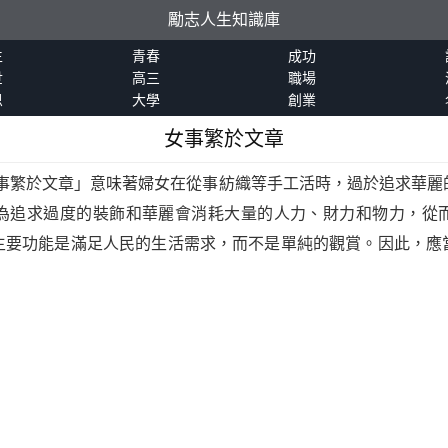
勵志人生知識庫
生
青春
成功
世
高三
職場
恩
大學
創業
女事繁於文章
事繁於文章」意味著婦女在從事紡織等手工活時，過於追求華麗
為追求過度的裝飾和華麗會消耗大量的人力、財力和物力，從
主要功能是滿足人民的生活需求，而不是單純的觀賞。因此，應