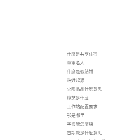
什麼是共享住宿
童軍名人
什麼是假結婚
粘姓起源
火眼晶晶什麼意思
樟芝是什麼
工作站配置要求
卾是哪里
字很醜怎麼練
首期款是什麼意思