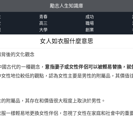
勵志人生知識庫
生
青春
成功
世
高三
職場
恩
大學
創業
女人如衣服什麼意思
和背後的文化觀念
中國古代的一種觀念，
意指妻子或女性伴侶可以被輕易替換，就
中女性地位較低的觀點，認為女性主要是男性的附屬品，其價值
性的附屬品，其存在和價值很大程度上取決於男性。
衣服一樣輕易地更換女性伴侶，忽視了女性在家庭和社會中的重