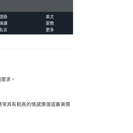
語錄
美文
演講
家教
名言
更多
同需求。
通常具有較高的情感價值或審美價