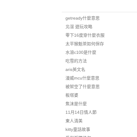
getready什麼意思
北滘 遊玩攻略
零下16度穿什麼衣服
太平猴魁茶如何保存
水溶c100是什麼
吃雪的方法
aris英文名
漫威mcu什麼意思
被架空了什麼意思
板塔婆
焦沫是什麼
11月14日情人節
東人清美
kitty童話故事