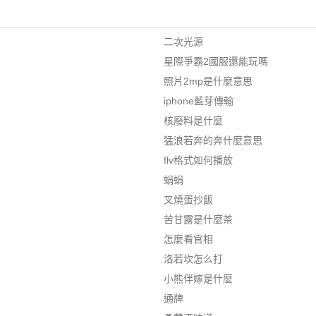
二次光源
星際爭霸2國服還能玩嗎
照片2mp是什麼意思
iphone藍芽傳輸
核廢料是什麼
猛浪若奔的奔什麼意思
flv格式如何播放
蜎蜎
叉燒蛋抄飯
苦甘露是什麼茶
怎麼看官相
洛若坎怎么打
小熊伴嫁是什麼
通牌