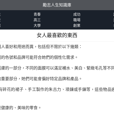
勵志人生知識庫
生
青春
成功
世
高三
職場
恩
大學
創業
女人最喜歡的東西
個人喜好和用途而異，包括但不限於以下幾類：
同的色號和品牌可能符合她們的個性化需求。
護膚的一部分，不同的面膜可以滿足補水、美白、緊緻毛孔等不
的重要部分，她們可能會偏好特定品牌和產品。
有碎花的裙子、手工製作的朱古力、項鍊或手鍊等，這些物品
是健康的、美味的零食。