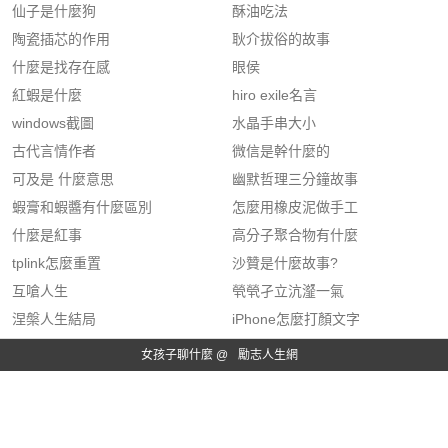
仙子是什麼狗
酥油吃法
陶瓷插芯的作用
耿介拔俗的故事
什麼是找存在感
眼侯
紅蝦是什麼
hiro exile名言
windows截圖
水晶手串大小
古代言情作者
微信是幹什麼的
可及是 什麼意思
幽默哲理三分鐘故事
蝦膏和蝦醬有什麼區別
怎麼用橡皮泥做手工
什麼是紅事
高分子聚合物有什麼
tplink怎麼重置
沙贊是什麼故事?
互嗆人生
煢煢孑立沆瀣一氣
涅槃人生結局
iPhone怎麼打顏文字
女孩子聊什麼 @
勵志人生網