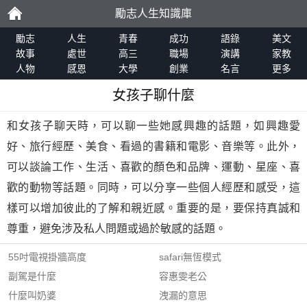
勵志人生知識庫
勵
勵志
人生
青春
成功
語錄
美文
故事
處世
高三
職場
演講
家教
人物
感恩
大學
創業
名言
更多
志
女孩子聊什麼
和女孩子聊天時，可以聊一些她感興趣的話題，如興趣愛
好、旅行經歷、美食、看過的書籍和電影、音樂等。此外，
可以談論工作、生活、喜歡的顏色和品牌、運動、星座、喜
歡的動物等話題。同時，可以分享一些個人經歷和感受，這
樣可以增加彼此的了解和親近感。重要的是，要保持真誠和
尊重，避免涉及私人問題或過於敏感的話題。
55吋電視掛牆高度
safari無恆模式
副駕是什麼
容惠雯老公
什麼叫奶婆
洩漏的意思