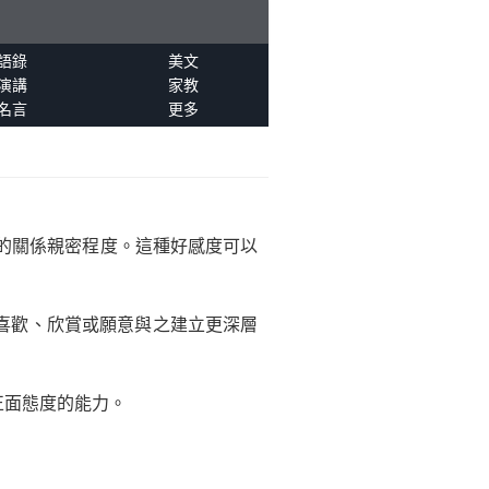
語錄
美文
演講
家教
名言
更多
的關係親密程度。這種好感度可以
喜歡、欣賞或願意與之建立更深層
正面態度的能力。