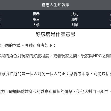
勵志人生知識庫
生
青春
成功
世
高三
職場
恩
大學
創業
好感度是什麼意思
著不同的含義。具體可參考如下：
操縱的角色對玩家的好感程度，或者玩家之間、玩家與NPC之間
好感度描述的是一個人對另一個人的正面感覺或印象，可能包括
能力，即通過傳達身心的善意和積極的情緒，使他人對自己產生