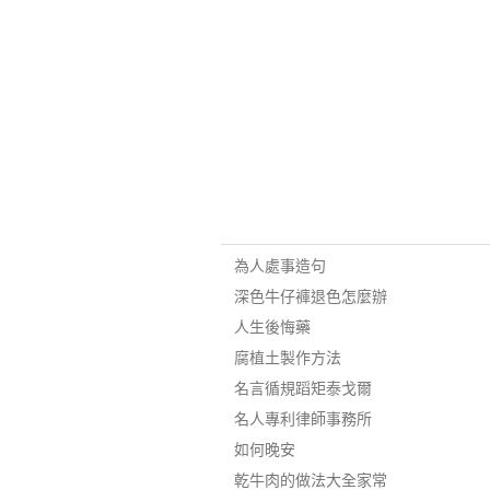
為人處事造句
深色牛仔褲退色怎麼辦
人生後悔藥
腐植土製作方法
名言循規蹈矩泰戈爾
名人專利律師事務所
如何晚安
乾牛肉的做法大全家常