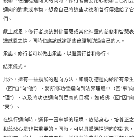
觀想。在誦唸迴向文的同時，修行者需要用心觀想自己所要
迴向的對象或事物，想象自己將這些功德和善行傳遞給了它
們。
獻上感恩。修行者應該對佛菩薩或其他神靈的慈悲和智慧表
達感恩之情，同時也應該感謝那些曾經幫助過自己的人。
承諾。修行者可以做出承諾，以繼續行善和修行。
結束儀式。
此外，還有一些擴展的迴向方法，如將功德迴向給所有衆生
（回“自”向“他”）、將所修功德迴向到法界理體中（回“事”向
“理”）、以及將功德迴向到更高的目標，如成佛（回“因”向
“果”）。
在進行迴向時，選擇一箇寧靜的環境、放鬆身心、培養正念
和慈悲心是非常重要的。同時，可以具體選擇迴向的對象，