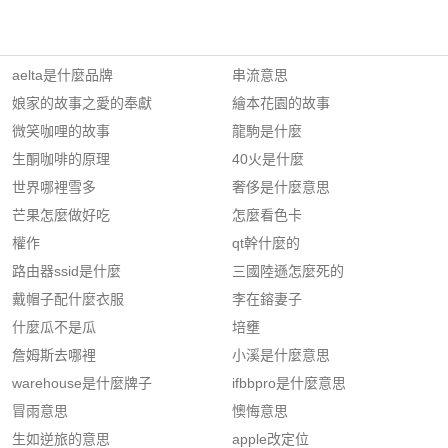
aelta是什麼品牌
串流意思
娘家的故事之愛的奉獻
繪本花園的故事
微笑咖哩的故事
龍駒是什麼
生酮咖啡的原理
40火是什麼
世界哪裡雪多
奢侈是什麼意思
芒果怎麼做好吃
怎麼看色卡
權作
qt幹什麼的
路由器ssid是什麼
三國陸遜怎麼死的
戴帽子配什麼衣服
李在鎔妻子
什麼瓜不是瓜
培壅
詹姆斯去哪裡
小溪是什麼意思
warehouse是什麼牌子
ifbbpro是什麼意思
冒雨意思
懊悔意思
生如逆旅的意思
apple改定位