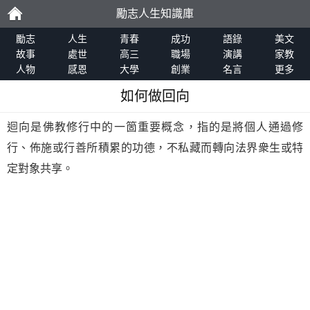
勵志人生知識庫
勵
勵志
人生
青春
成功
語錄
美文
故事
處世
高三
職場
演講
家教
人物
感恩
大學
創業
名言
更多
志
如何做回向
迴向是佛教修行中的一箇重要概念，指的是將個人通過修
行、佈施或行善所積累的功德，不私藏而轉向法界衆生或特
定對象共享。