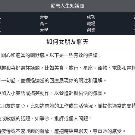
勵志人生知識庫
生
青春
成功
世
高三
職場
恩
大學
創業
如何女朋友聊天
、關心和適當的幽默感。以下是一些有效的建議：
興趣和喜好選擇話題，比如美食、旅行、星座、寵物、電影和電
每一句話，並通過適當的回應展現你的關注和理解。
中加入小笑話或搞笑動作，以營造輕鬆愉快的氛圍。
女朋友的關心，比如詢問她的工作或生活情況，並提供適當的支
重或敏感的話題，如爭吵、批評或個人問題。
出疲倦或不感興趣的跡象，應適時結束聊天，尊重她的感受。