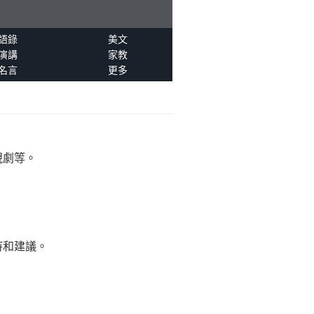
語錄
美文
演講
家教
名言
更多
視劇等。
持和建議。