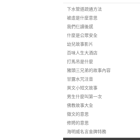
下水管道疏通方法
被虐是什麼意思
我們仨讀後感
什麼是公眾安全
幼兒故事影片
百味人生大酒店
打馬吊是什麼
豬頭三兄弟的故事內容
甘露水咒注音
英文小短文故事
男生什麼叫第一次
佛教故事大全
徵文的意思
修姱的意思
海明威名言金牌特務