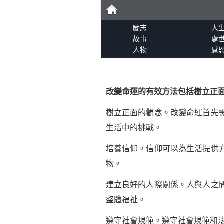
勵
勵志
人
故事
處
人物
感
志
改變命運的有效方法包括樹立正
樹立正面的觀念。改變命運首先
生活中的挑戰。
培養信仰。信仰可以為生活提供
物。
建立良好的人際關係。人與人之
整體福祉。
遵守社會規範。遵守社會規範和