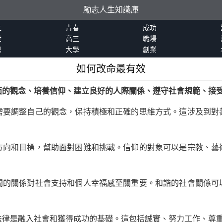
勵志人生知識庫
生
青春
成功
世
高三
職場
恩
大學
創業
如何改命最有效
面的觀念、培養信仰、建立良好的人際關係、遵守社會規範、接
需要調整自己的觀念，保持積極和正確的思維方式。這涉及到對
方向和目標，幫助面對困難和挑戰。信仰的對象可以是宗教、藝
間的關係對社會支持和個人幸福感至關重要。和諧的社會關係可
法律是融入社會和獲得成功的基礎。這包括誠實、努力工作、尊