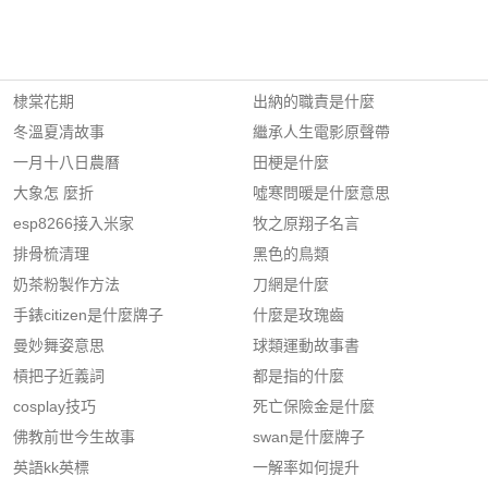
棣棠花期
出納的職責是什麼
冬溫夏凊故事
繼承人生電影原聲帶
一月十八日農曆
田梗是什麼
大象怎 麼折
噓寒問暖是什麼意思
esp8266接入米家
牧之原翔子名言
排骨梳清理
黑色的鳥類
奶茶粉製作方法
刀網是什麼
手錶citizen是什麼牌子
什麼是玫瑰齒
曼妙舞姿意思
球類運動故事書
槓把子近義詞
都是指的什麼
cosplay技巧
死亡保險金是什麼
佛教前世今生故事
swan是什麼牌子
英語kk英標
一解率如何提升