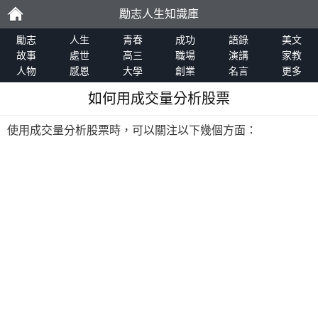
勵志人生知識庫
勵
勵志
人生
青春
成功
語錄
美文
故事
處世
高三
職場
演講
家教
人物
感恩
大學
創業
名言
更多
志
如何用成交量分析股票
使用成交量分析股票時，可以關注以下幾個方面：