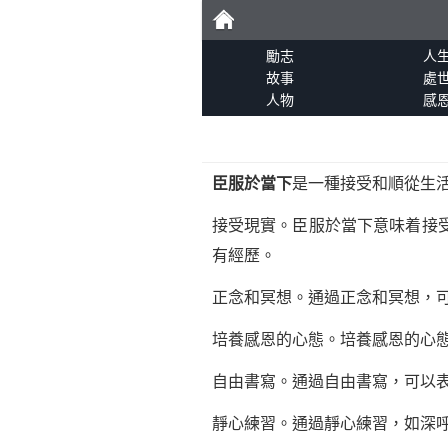
勵
勵志
人
故事
處
人物
感
志
臣服於當下
是一種接受和順從生
接受現實。臣服於當下意味着接
有經歷。
正念和冥想。通過正念和冥想，
培養感恩的心態。培養感恩的心
自由書寫。通過自由書寫，可以
靜心練習。通過靜心練習，如深