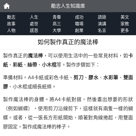
勵志人生知識庫
勵
勵志
人生
青春
成功
語錄
美文
故事
處世
高三
職場
演講
家教
人物
感恩
大學
創業
名言
更多
志
如何製作真正的魔法棒
製作真正的
魔法棒
，可以使用生活中的一些常見材料，如
卡
紙
、
彩紙
、
絲帶
、
小木棍
等。製作步驟如下：
準備材料。A4卡紙或彩色卡紙、
剪刀
、
膠水
、
水彩筆
、
雙面
膠
、小木棍或細長紙條。
製作魔法棒的身體。將A4卡紙對摺，然後畫出想要的形狀
（例如蝴蝶），使用剪刀沿線剪下，這樣就有兩隻一樣的蝴
蝶。或者，從一張長方形紙開始，順著對角線捲起，用雙面
膠固定，製作成魔法棒的棒子。