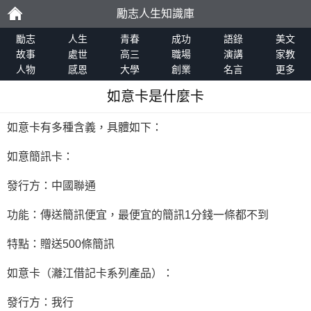
勵志人生知識庫
勵
勵志
人生
青春
成功
語錄
美文
故事
處世
高三
職場
演講
家教
人物
感恩
大學
創業
名言
更多
志
如意卡是什麼卡
如意卡有多種含義，具體如下：
如意簡訊卡：
發行方：中國聯通
功能：傳送簡訊便宜，最便宜的簡訊1分錢一條都不到
特點：贈送500條簡訊
如意卡（灕江借記卡系列產品）：
發行方：我行