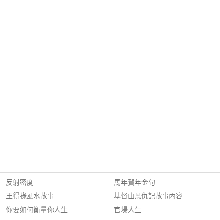
反射密度
馬年賀年金句
王得祿風水故事
基督山恩仇記故事內容
你要如何衡量你人生
官場人生