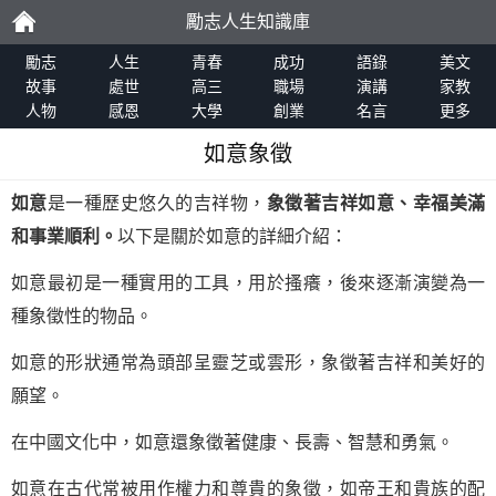
勵志人生知識庫
勵
勵志
人生
青春
成功
語錄
美文
故事
處世
高三
職場
演講
家教
人物
感恩
大學
創業
名言
更多
志
如意象徵
如意
是一種歷史悠久的吉祥物，
象徵著吉祥如意、幸福美滿
和事業順利。
以下是關於如意的詳細介紹：
如意最初是一種實用的工具，用於搔癢，後來逐漸演變為一
種象徵性的物品。
如意的形狀通常為頭部呈靈芝或雲形，象徵著吉祥和美好的
願望。
在中國文化中，如意還象徵著健康、長壽、智慧和勇氣。
如意在古代常被用作權力和尊貴的象徵，如帝王和貴族的配