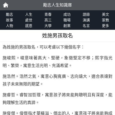
勵志人生知識庫
勵
勵志
人生
青春
成功
語錄
美文
故事
處世
高三
職場
演講
家教
人物
感恩
大學
創業
名言
更多
志
姓施男孩取名
為姓施的男孩取名，可以考慮以下幾個名字：
施峻熙。峻意味著高大、堅硬，象徵堅定不移；熙字指光
明、繁榮，寓意生活光明、充滿希望。
施浩然。浩然之氣，寓意心胸寬廣、志向遠大，適合表達對
孩子未來無限的期望。
施睿哲。睿智加哲理，寓意孩子將來能夠聰明且有深度，能
夠理解生活的真諦。
施俊傑。俊傑指才華橫溢、傑出的人，寓意孩子將來能夠成