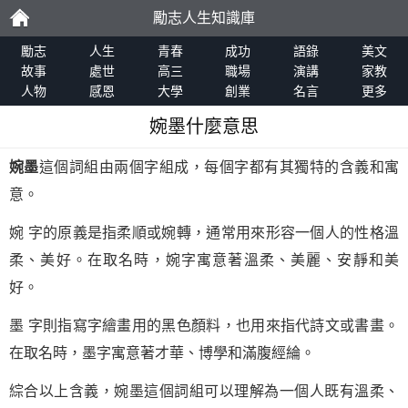
勵志人生知識庫
勵
勵志
人生
青春
成功
語錄
美文
故事
處世
高三
職場
演講
家教
人物
感恩
大學
創業
名言
更多
志
婉墨什麼意思
婉墨
這個詞組由兩個字組成，每個字都有其獨特的含義和寓
意。
婉 字的原義是指柔順或婉轉，通常用來形容一個人的性格溫
柔、美好。在取名時，婉字寓意著溫柔、美麗、安靜和美
好。
墨 字則指寫字繪畫用的黑色顏料，也用來指代詩文或書畫。
在取名時，墨字寓意著才華、博學和滿腹經綸。
綜合以上含義，婉墨這個詞組可以理解為一個人既有溫柔、