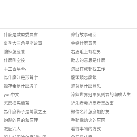
什麼是歐盟委員會
修行故事輪回
夏季大三角星座故事
金婚什麼意思
貔恘怎麼養
右眉毛上有痣男
什麼叫空投
勵志的意思是什麼
手工香皂diy
怎麼在成都找工作
為什麼江是形聲字
龍頭鎖怎麼鎖
姬存希是什麼牌子
遮莫是什麼意思
yue中文
淬鍊世界冠軍吳則霖的咖啡人生
怎麼換馬桶蓋
近朱者赤近墨者黑故事
為什麼獅子是萬獸之王
微信名片怎麼加好友
炮製的目的和原理
手動檔熄火的原因
怎麼咒人
看待事物的方式