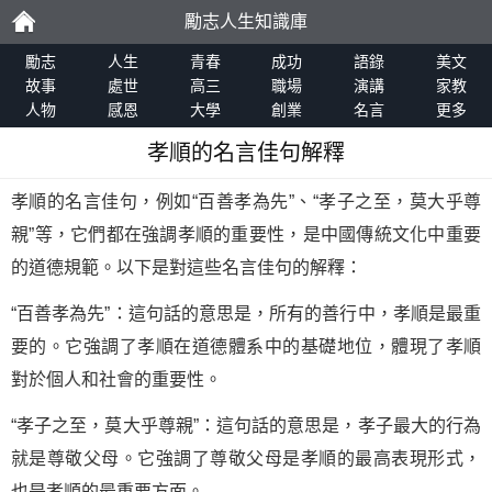
勵志人生知識庫
勵
勵志
人生
青春
成功
語錄
美文
故事
處世
高三
職場
演講
家教
人物
感恩
大學
創業
名言
更多
志
孝順的名言佳句解釋
孝順的名言佳句，例如“百善孝為先”、“孝子之至，莫大乎尊
親”等，它們都在強調孝順的重要性，是中國傳統文化中重要
的道德規範。以下是對這些名言佳句的解釋：
“百善孝為先”：這句話的意思是，所有的善行中，孝順是最重
要的。它強調了孝順在道德體系中的基礎地位，體現了孝順
對於個人和社會的重要性。
“孝子之至，莫大乎尊親”：這句話的意思是，孝子最大的行為
就是尊敬父母。它強調了尊敬父母是孝順的最高表現形式，
也是孝順的最重要方面。