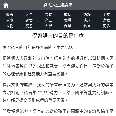
勵志人生知識庫
勵
勵志
人生
青春
成功
語錄
美文
故事
處世
高三
職場
演講
家教
人物
感恩
大學
創業
名言
更多
志
學習語言的目的是什麼
學習語言的目的是多方面的，主要包括：
促進個人表達和建立自信。語言能力的提升可以幫助個人更
清晰地表達自己的想法和感受，從而建立自信，這對於孩子
的心理健康和社交能力有重要影響。
提高文化課成績。強大的語言表達能力，通常與更好的學業
表現相關。語言學習包括聽力、口語、閱讀等能力的訓練，
這些都是提高學術成績的重要因素。
開發領導能力。語言能力對於孩子在團體中的交流和協作至