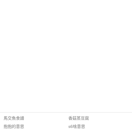
馬交魚食譜
香菇蒸豆腐
抱抱的意思
s6啥意思