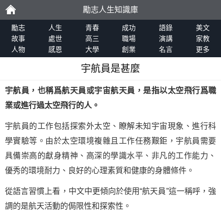
勵志人生知識庫
勵
勵志
人生
青春
成功
語錄
美文
故事
處世
高三
職場
演講
家教
人物
感恩
大學
創業
名言
更多
志
宇航員是甚麼
宇航員，也稱爲航天員或宇宙航天員，是指以太空飛行爲職
業或進行過太空飛行的人。
宇航員的工作包括探索外太空、瞭解未知宇宙現象、進行科
學實驗等。由於太空環境複雜且工作任務艱鉅，宇航員需要
具備崇高的獻身精神、高深的學識水平、非凡的工作能力、
優秀的環境耐力、良好的心理素質和健康的身體條件。
從語言習慣上看，中文中更傾向於使用“航天員”這一稱呼，強
調的是航天活動的侷限性和探索性。