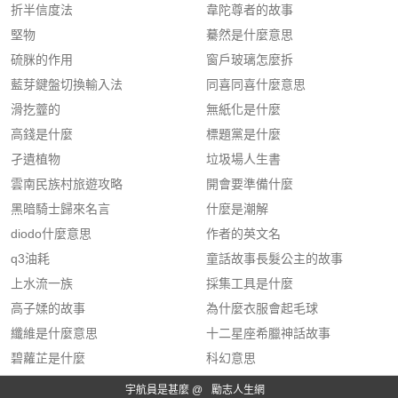
折半信度法
韋陀尊者的故事
堅物
驀然是什麼意思
硫脒的作用
窗戶玻璃怎麼拆
藍芽鍵盤切換輸入法
同喜同喜什麼意思
滑扢虀的
無紙化是什麼
高錢是什麼
標題黨是什麼
孑遺植物
垃圾場人生書
雲南民族村旅遊攻略
開會要準備什麼
黑暗騎士歸來名言
什麼是潮解
diodo什麼意思
作者的英文名
q3油耗
童話故事長髮公主的故事
上水流一族
採集工具是什麼
高子媃的故事
為什麼衣服會起毛球
纖維是什麼意思
十二星座希臘神話故事
碧蘿芷是什麼
科幻意思
宇航員是甚麼 @
勵志人生網