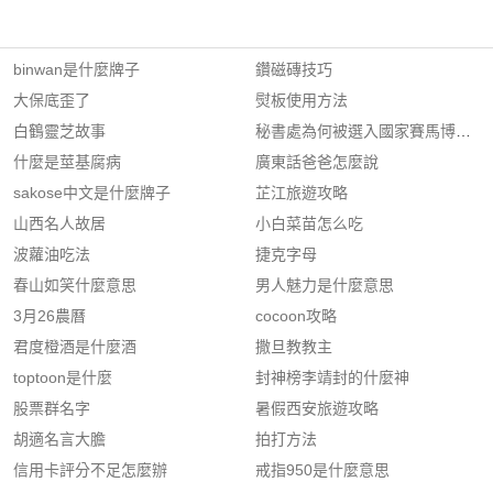
binwan是什麼牌子
鑽磁磚技巧
大保底歪了
熨板使用方法
白鶴靈芝故事
秘書處為何被選入國家賽馬博物館
什麼是莖基腐病
廣東話爸爸怎麼說
sakose中文是什麼牌子
芷江旅遊攻略
山西名人故居
小白菜苗怎么吃
波蘿油吃法
捷克字母
春山如笑什麼意思
男人魅力是什麼意思
3月26農曆
cocoon攻略
君度橙酒是什麼酒
撒旦教教主
toptoon是什麼
封神榜李靖封的什麼神
股票群名字
暑假西安旅遊攻略
胡適名言大膽
拍打方法
信用卡評分不足怎麼辦
戒指950是什麼意思