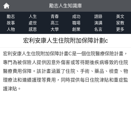
勵志人生知識庫
勵
勵志
人生
青春
成功
語錄
美文
故事
處世
高三
職場
演講
家教
人物
感恩
大學
創業
名言
更多
志
宏利安康人生住院附加保障計劃c
宏利安康人生住院附加保障計畫C是一個住院醫療保險計畫，
專門為被保險人提供因意外傷害或等待期後疾病導致的住院
醫療費用保障。該計畫涵蓋了住院、手術、藥品、檢查、物
理療法和連續護理等費用，同時提供每日住院津貼和重症監
護津貼。