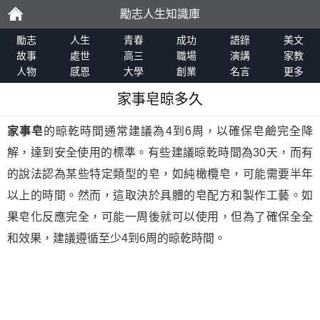
勵志人生知識庫
勵
勵志
人生
青春
成功
語錄
美文
故事
處世
高三
職場
演講
家教
人物
感恩
大學
創業
名言
更多
志
家事皂晾多久
家事皂
的晾乾時間通常建議為4到6周，以確保皂鹼完全降
解，達到安全使用的標準。有些建議晾乾時間為30天，而有
的說法認為某些特定類型的皂，如純橄欖皂，可能需要半年
以上的時間。然而，這取決於具體的皂配方和製作工藝。如
果皂化反應完全，可能一周後就可以使用，但為了確保全全
和效果，建議遵循至少4到6周的晾乾時間。