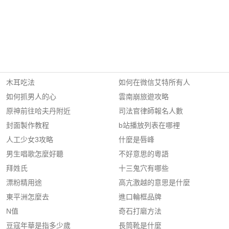
木耳吃法
如何在微信艾特所有人
如何抓男人的心
雲南崩旅遊攻略
原神前往哈夫丹附近
司法官律師報名人數
封面製作教程
b站播放列表在哪裡
人工少女3攻略
什麼是唇峰
男生唱歌怎麼好聽
不好意思的粵語
拜姓氏
十三鬼穴有哪些
漂粉精用途
高亢激越的意思是什麼
東平洲怎麼去
進口輪框品牌
N值
奇石打磨方法
豆寇年華是指多少歲
長筒靴是什麼