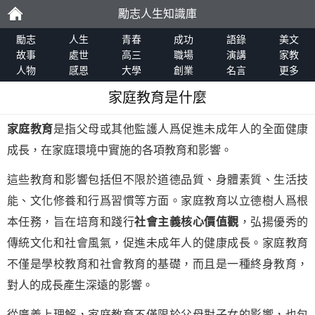
勵志人生知識庫
勵
勵志
人生
青春
成功
語錄
美文
故事
處世
高三
職場
演講
家教
人物
感恩
大學
創業
名言
更多
志
家庭教育是什麼
家庭教育
是指父母或其他監護人爲促進未成年人的全面健康
成長，在家庭環境中實施的各項教育和影響。
這些教育和影響包括但不限於道德品質、身體素質、生活技
能、文化修養和行爲習慣等方面。家庭教育以立德樹人爲根
本任務，旨在培育和踐行
社會主義核心價值觀
，弘揚優秀的
傳統文化和社會風氣，促進未成年人的健康成長。家庭教育
不僅是學校教育和社會教育的基礎，而且是一種終身教育，
對人的成長產生深遠的影響。
從廣義上理解，家庭教育不僅限於父母對子女的影響，也包