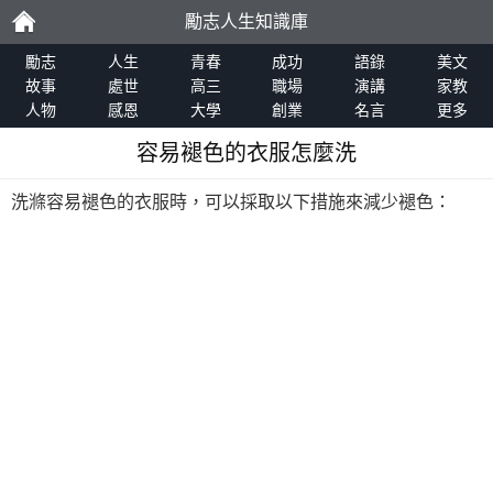
勵志人生知識庫
勵
勵志
人生
青春
成功
語錄
美文
故事
處世
高三
職場
演講
家教
人物
感恩
大學
創業
名言
更多
志
容易褪色的衣服怎麼洗
洗滌容易褪色的衣服時，可以採取以下措施來減少褪色：