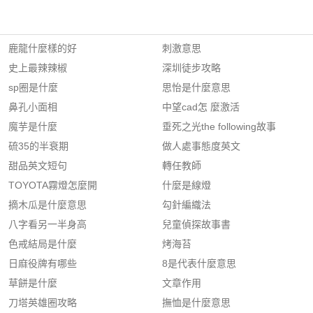
鹿龍什麼樣的好
刺激意思
史上最辣辣椒
深圳徒步攻略
sp圈是什麼
思怡是什麼意思
鼻孔小面相
中望cad怎 麼激活
魔芋是什麼
垂死之光the following故事
硫35的半衰期
做人處事態度英文
甜品英文短句
轉任教師
TOYOTA霧燈怎麼開
什麼是線燈
摘木瓜是什麼意思
勾針編織法
八字看另一半身高
兒童偵探故事書
色戒結局是什麼
烤海苔
日麻役牌有哪些
8是代表什麼意思
草餅是什麼
文章作用
刀塔英雄圈攻略
撫恤是什麼意思