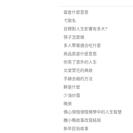
留倉什麼意思
弋取名
目標對人生影響有多大?
筷子怎麼做
多人聚餐適合吃什麼
商品房是什麼意思
你笑了意外的人生
北堂萱花的典故
手錶去磁的方法
鮮是什麼
少油炒蛋
晩英
佛心領悟領悟佛學中的人生智慧
醜小鴨故事改寫結局
新年民俗故事