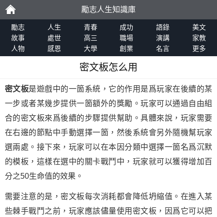
勵志人生知識庫
勵
勵志
人生
青春
成功
語錄
美文
故事
處世
高三
職場
演講
家教
人物
感恩
大學
創業
名言
更多
志
密文板怎么用
密文板
是遊戲中的一箇系統，它的作用是爲玩家在後續的某
一步或者某幾步提供一箇額外的獎勵。玩家可以通過自由組
合的密文板來爲後續的步驟提供幫助。具體來說，玩家需要
在右邊的節點中手動選擇一箇，然後系統會另外隨機幫玩家
選兩處。接下來，玩家可以在本因分類中選擇一箇名爲沉默
的模板，這樣在選中的關卡戰鬥中，玩家就可以獲得增加百
分之50生命值的效果。
需要注意的是，密文板每次消耗都會降低坍縮值。在進入某
些棘手戰鬥之前，玩家應該儘量使用密文板，因爲它可以把