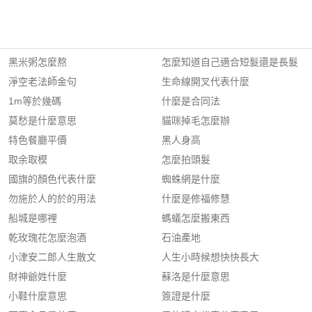
黑米粥怎麼熬
怎麼知道自己適合短髮還是長髮
淨空老法師金句
生命線開叉代表什麼
1m等於幾碼
什麼是合同法
莫愁是什麼意思
貓咪掉毛怎麼辦
特色餐廳平價
黑人身高
取余取模
怎麼拍頭髮
國旗的顏色代表什麼
蜘蛛網是什麼
勿施於人的於的用法
什麼是修福修慧
船城是哪裡
螞蟻怎麼搬東西
乾玫瑰花怎麼泡酒
石油產地
小津安二郎人生散文
人生小時候想快快長大
財神爺姓什麼
蘇洛是什麼意思
小鞋什麼意思
簽證是什麼