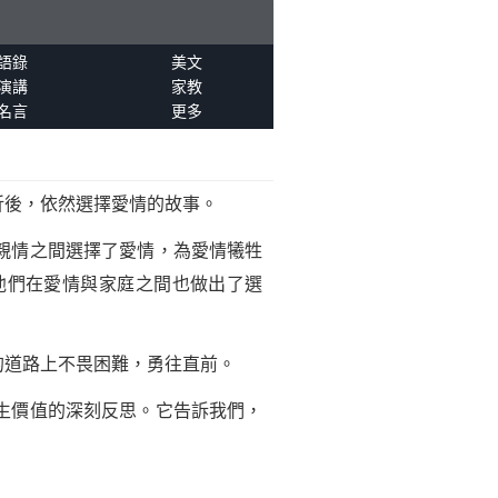
語錄
美文
演講
家教
名言
更多
折後，依然選擇愛情的故事。
親情之間選擇了愛情，為愛情犧牲
他們在愛情與家庭之間也做出了選
的道路上不畏困難，勇往直前。
生價值的深刻反思。它告訴我們，