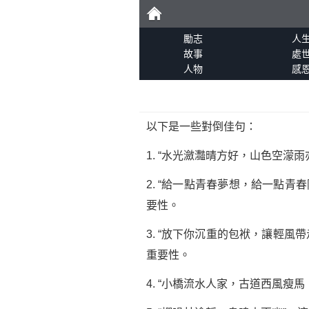
勵
勵志
人
故事
處
人物
感
志
以下是一些對倒佳句：
1. “水光瀲灩晴方好，山色空
2. “給一點青春夢想，給一點
要性。
3. “放下你沉重的包袱，讓輕風
重要性。
4. “小橋流水人家，古道西風