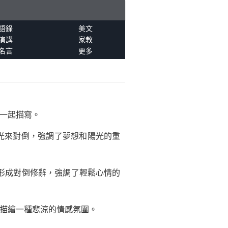
語錄
美文
演講
家教
名言
更多
在一起描寫。
陽光來對倒，強調了夢想和陽光的重
惱”形成對倒修辭，強調了輕鬆心情的
來描繪一種悲涼的情感氛圍。