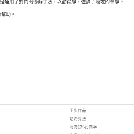
”，這是運用了對倒的修辭手法，以動襯靜，強調了環境的寧靜。
所幫助。
王步作品
哈希算法
浪漫短句3個字