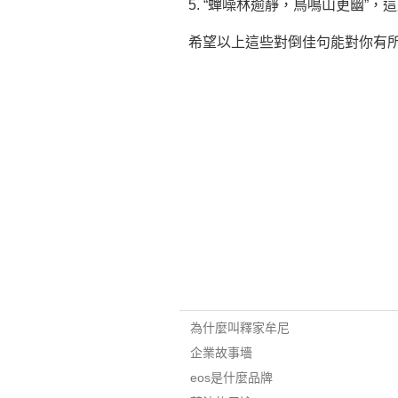
5. “蟬噪林逾靜，鳥鳴山更幽
希望以上這些對倒佳句能對你有
為什麼叫釋家牟尼
企業故事墻
eos是什麼品牌