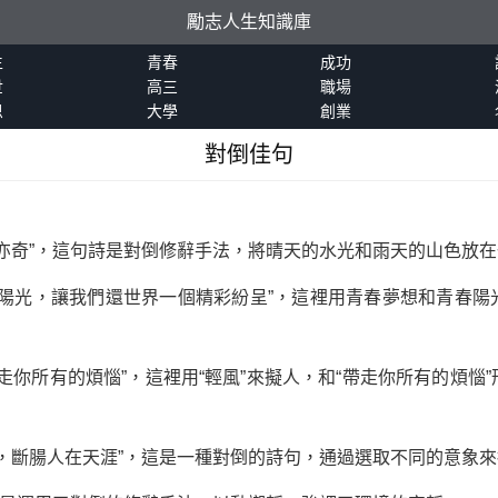
勵志人生知識庫
生
青春
成功
世
高三
職場
恩
大學
創業
對倒佳句
濛雨亦奇”，這句詩是對倒修辭手法，將晴天的水光和雨天的山色放
青春陽光，讓我們還世界一個精彩紛呈”，這裡用青春夢想和青春
帶走你所有的煩惱”，這裡用“輕風”來擬人，和“帶走你所有的煩
瘦馬，斷腸人在天涯”，這是一種對倒的詩句，通過選取不同的意象