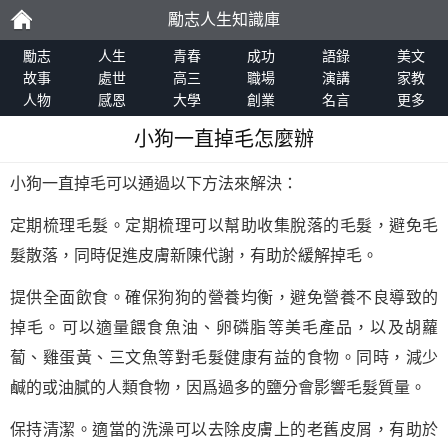
勵志人生知識庫
勵
勵志
人生
青春
成功
語錄
美文
故事
處世
高三
職場
演講
家教
人物
感恩
大學
創業
名言
更多
志
小狗一直掉毛怎麼辦
小狗一直掉毛可以通過以下方法來解決：
定期梳理毛髮。定期梳理可以幫助收集脫落的毛髮，避免毛
髮散落，同時促進皮膚新陳代謝，有助於緩解掉毛。
提供全面飲食。確保狗狗的營養均衡，避免營養不良導致的
掉毛。可以適量餵食魚油、卵磷脂等美毛產品，以及胡蘿
蔔、雞蛋黃、三文魚等對毛髮健康有益的食物。同時，減少
鹹的或油膩的人類食物，因爲過多的鹽分會影響毛髮質量。
保持清潔。適當的洗澡可以去除皮膚上的老舊皮屑，有助於