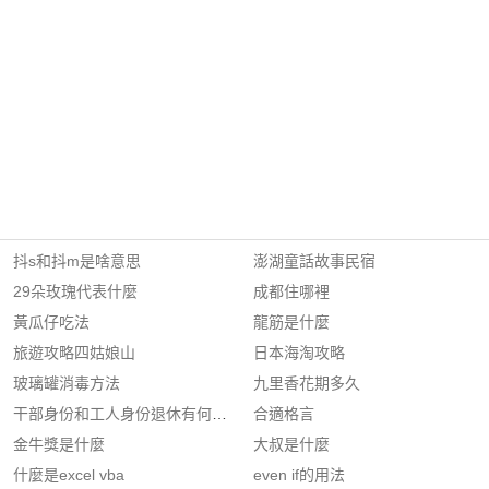
抖s和抖m是啥意思
澎湖童話故事民宿
29朵玫瑰代表什麼
成都住哪裡
黃瓜仔吃法
龍筋是什麼
旅遊攻略四姑娘山
日本海淘攻略
玻璃罐消毒方法
九里香花期多久
干部身份和工人身份退休有何不同
合適格言
金牛獎是什麼
大叔是什麼
什麼是excel vba
even if的用法