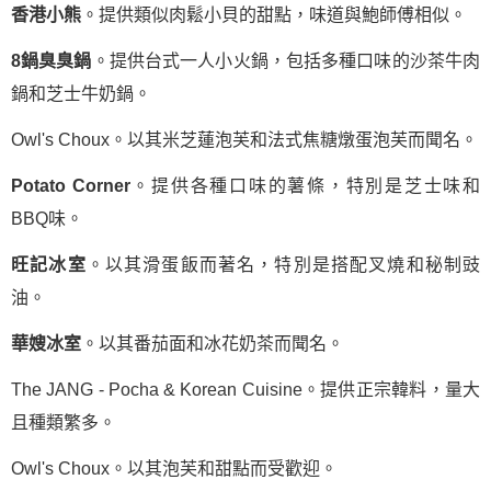
香港小熊
。提供類似肉鬆小貝的甜點，味道與鮑師傅相似。
8鍋臭臭鍋
。提供台式一人小火鍋，包括多種口味的沙茶牛肉
鍋和芝士牛奶鍋。
Owl's Choux。以其米芝蓮泡芙和法式焦糖燉蛋泡芙而聞名。
Potato Corner
。提供各種口味的薯條，特別是芝士味和
BBQ味。
旺記冰室
。以其滑蛋飯而著名，特別是搭配叉燒和秘制豉
油。
華嫂冰室
。以其番茄面和冰花奶茶而聞名。
The JANG - Pocha & Korean Cuisine。提供正宗韓料，量大
且種類繁多。
Owl's Choux。以其泡芙和甜點而受歡迎。