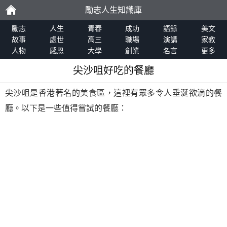
勵志人生知識庫
勵
勵志
人生
青春
成功
語錄
美文
故事
處世
高三
職場
演講
家教
人物
感恩
大學
創業
名言
更多
志
尖沙咀好吃的餐廳
尖沙咀是香港著名的美食區，這裡有眾多令人垂涎欲滴的餐
廳。以下是一些值得嘗試的餐廳：