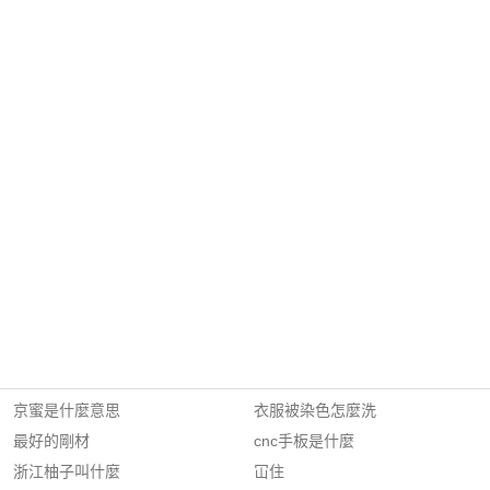
京蜜是什麼意思
衣服被染色怎麼洗
最好的剛材
cnc手板是什麼
浙江柚子叫什麼
冚住