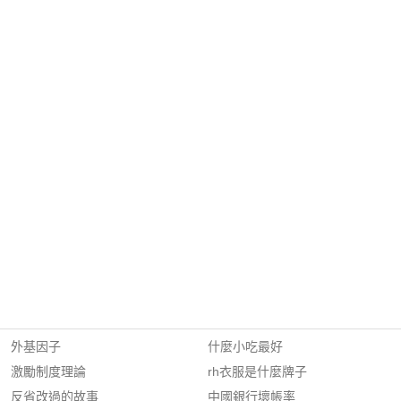
外基因子
什麼小吃最好
激勵制度理論
rh衣服是什麼牌子
反省改過的故事
中國銀行壞帳率