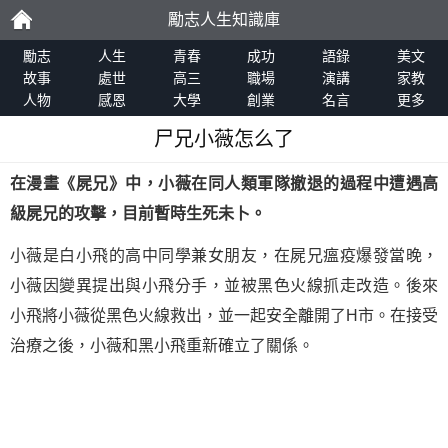
勵志人生知識庫
勵
勵志
人生
青春
成功
語錄
美文
故事
處世
高三
職場
演講
家教
人物
感恩
大學
創業
名言
更多
志
尸兄小薇怎么了
在漫畫
《屍兄》
中，小薇在同人類軍隊撤退的過程中遭遇高
級屍兄的攻擊，目前暫時生死未卜。
小薇是白小飛的高中同學兼女朋友，在屍兄瘟疫爆發當晚，
小薇因變異提出與小飛分手，並被黑色火線抓走改造。後來
小飛將小薇從黑色火線救出，並一起安全離開了H市。在接受
治療之後，小薇和黑小飛重新確立了關係。