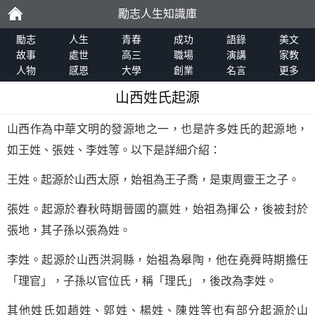
勵志人生知識庫
勵
勵志
人生
青春
成功
語錄
美文
故事
處世
高三
職場
演講
家教
人物
感恩
大學
創業
名言
更多
志
山西姓氏起源
山西作為中華文明的發源地之一，也是許多姓氏的起源地，
如王姓、張姓、李姓等。以下是詳細介紹：
王姓。起源於山西太原，始祖為王子喬，是東周靈王之子。
張姓。起源於春秋時期晉國的嬴姓，始祖為揮公，後被封於
張地，其子孫以張為姓。
李姓。起源於山西洪洞縣，始祖為皋陶，他在堯舜時期擔任
「理官」，子孫以官位氏，稱「理氏」，後改為李姓。
其他姓氏如趙姓、郭姓、楊姓、陳姓等也有部分起源於山