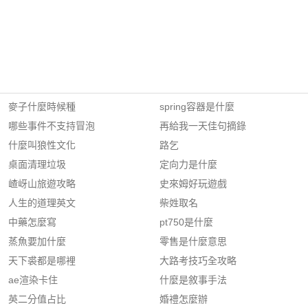
麥子什麼時候種
spring容器是什麼
哪些事件不支持冒泡
再給我一天佳句摘錄
什麼叫狼性文化
路乞
桌面清理垃圾
定向力是什麼
嵖岈山旅遊攻略
史來姆好玩遊戲
人生的道理英文
柴姓取名
中藥怎麼寫
pt750是什麼
蒸魚要加什麼
零售是什麼意思
天下裘都是哪裡
大路考技巧全攻略
ae渲染卡住
什麼是敘事手法
英二分值占比
婚禮怎麼辦