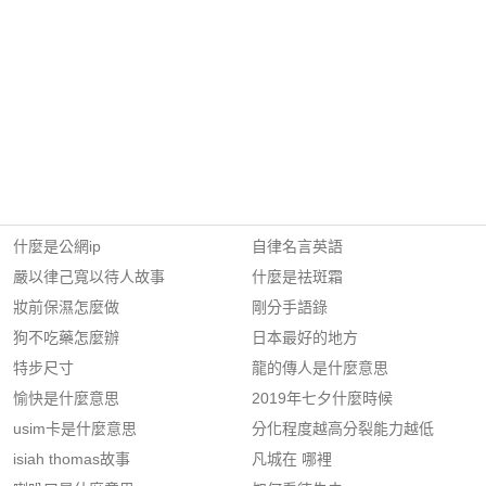
什麼是公網ip
自律名言英語
嚴以律己寬以待人故事
什麼是祛斑霜
妝前保濕怎麼做
剛分手語錄
狗不吃藥怎麼辦
日本最好的地方
特步尺寸
龍的傳人是什麼意思
愉快是什麼意思
2019年七夕什麼時候
usim卡是什麼意思
分化程度越高分裂能力越低
isiah thomas故事
凡城在 哪裡