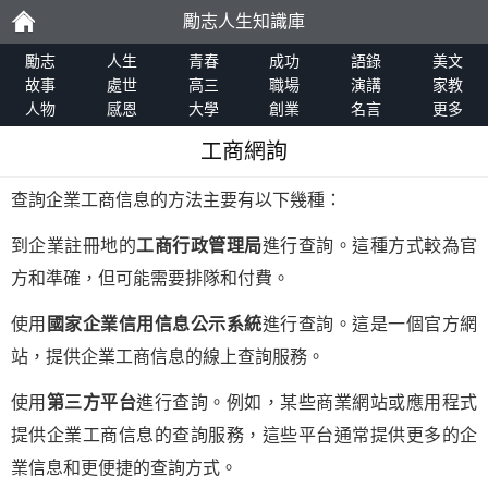
勵志人生知識庫
勵
勵志
人生
青春
成功
語錄
美文
故事
處世
高三
職場
演講
家教
人物
感恩
大學
創業
名言
更多
志
工商網詢
查詢企業工商信息的方法主要有以下幾種：
到企業註冊地的
工商行政管理局
進行查詢。這種方式較為官
方和準確，但可能需要排隊和付費。
使用
國家企業信用信息公示系統
進行查詢。這是一個官方網
站，提供企業工商信息的線上查詢服務。
使用
第三方平台
進行查詢。例如，某些商業網站或應用程式
提供企業工商信息的查詢服務，這些平台通常提供更多的企
業信息和更便捷的查詢方式。