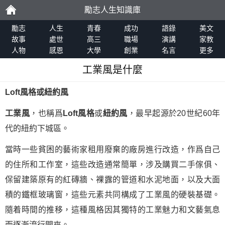
勵志人生知識庫
勵
勵志
人生
青春
成功
語錄
美文
故事
處世
高三
職場
演講
家教
人物
感恩
大學
創業
名言
更多
志
工業風是什麼
Loft風格或紐約風
工業風
，也稱爲
Loft風格
或
紐約風
，最早起源於20世紀60年
代的紐約下城區。
當時一些貧困的藝術家租用廢棄的廠房進行改造，作爲自己
的住所和工作室，這些改造通常簡單，涉及購買二手傢俱、
保留建築原有的紅磚牆、裸露的管道和水泥地面，以及大面
積的鐵框玻璃窗，這些元素共同構成了工業風的硬裝基礎。
隨着時間的推移，這種風格因其獨特的工業魅力和文藝氣息
而逐漸流行開來。