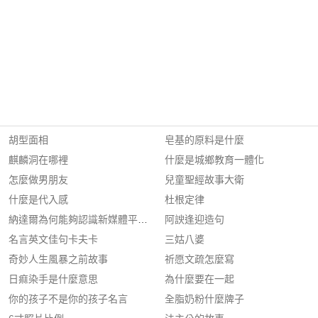
胡型面相
皂基的原料是什麼
麒麟洞在哪裡
什麼是城鄉教育一體化
怎麼做男朋友
兒童聖經故事大衛
什麼是代入感
杜根定律
納達爾為何能夠認識新媒體平台上的名人文化?
阿諛逢迎造句
名言英文佳句卡夫卡
三姑八婆
奇妙人生風暴之前故事
祈愿文疏怎麼寫
日痲染手是什麼意思
為什麼要在一起
你的孩子不是你的孩子名言
全脂奶粉什麼牌子