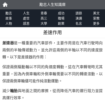
勵志人生知識庫
勵
勵志
人生
青春
成功
語錄
美文
故事
處世
高三
職場
演講
家教
人物
感恩
大學
創業
名言
更多
志
差速作用
差速器
是一種重要的汽車部件，主要作用是在汽車行駛時向
兩側的半軸傳遞動力，並允許這兩側的半軸以不同的速度旋
轉。以下是差速器的作用：
保證兩側驅動輪以不同的角速度轉動，這在汽車轉彎時尤其
重要，因為內側車輪和外側車輪需要以不同的轉速滾動，以
保證兩側車輪儘可能作純滾動運動。
減少
輪胎
與地面之間的摩擦，從而降低汽車的運行阻力並提
高運行效率。