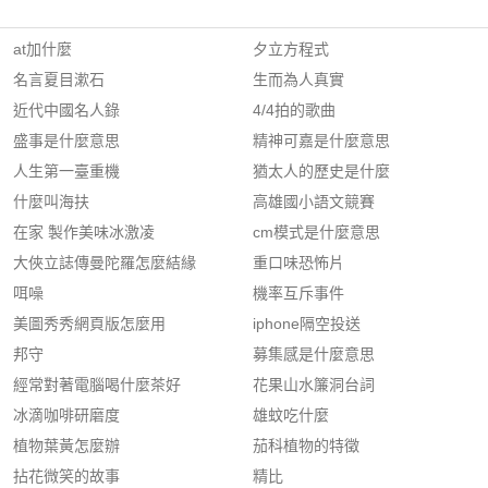
at加什麼
夕立方程式
名言夏目漱石
生而為人真實
近代中國名人錄
4/4拍的歌曲
盛事是什麼意思
精神可嘉是什麼意思
人生第一臺重機
猶太人的歷史是什麼
什麼叫海扶
高雄國小語文競賽
在家 製作美味冰激凌
cm模式是什麼意思
大俠立誌傳曼陀羅怎麼結緣
重口味恐怖片
咡噪
機率互斥事件
美圖秀秀網頁版怎麼用
iphone隔空投送
邦守
募集感是什麼意思
經常對著電腦喝什麼茶好
花果山水簾洞台詞
冰滴咖啡研磨度
雄蚊吃什麼
植物葉黃怎麼辦
茄科植物的特徵
拈花微笑的故事
精比