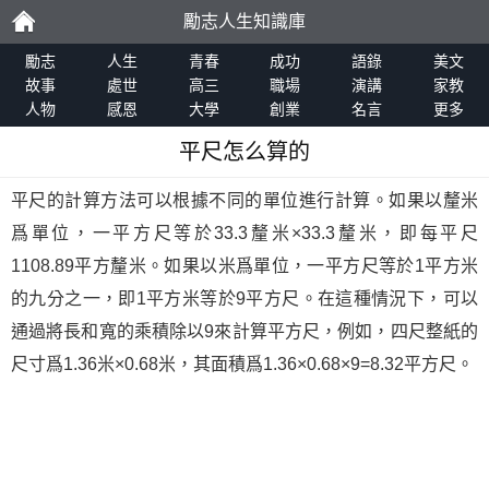
勵志人生知識庫
勵
勵志
人生
青春
成功
語錄
美文
故事
處世
高三
職場
演講
家教
人物
感恩
大學
創業
名言
更多
志
平尺怎么算的
平尺的計算方法可以根據不同的單位進行計算。如果以釐米
爲單位，一平方尺等於33.3釐米×33.3釐米，即每平尺
1108.89平方釐米。如果以米爲單位，一平方尺等於1平方米
的九分之一，即1平方米等於9平方尺。在這種情況下，可以
通過將長和寬的乘積除以9來計算平方尺，例如，四尺整紙的
尺寸爲1.36米×0.68米，其面積爲1.36×0.68×9=8.32平方尺。