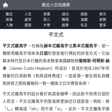
勵志人生知識庫
勵
勵志
人生
青春
成功
語錄
美文
故事
處世
高三
職場
演講
家教
人物
感恩
大學
創業
名言
更多
志
平文式
平文式羅馬字
，也稱為
赫本式羅馬字
或
黑本式羅馬字
，是一
種使用羅馬字母來為
日語
的發音進行標註的拼音方式。它由
幕末時代至日本行醫的長老教會美國籍牧師
詹姆斯·柯蒂斯·赫
本
（James Curtis Hepburn）所設計，首見於他在1867年所
撰著的日英辭典《和英語林集成》。這是第一套在假名與羅
馬拼音之間有嚴格的一對一關係之日文標音系統。
平文式羅馬字的設計基於英語音韻學，因此對不熟悉日語的
人而言，平文式羅馬字的發音將更接近日語發音。例如，將
「し」轉寫成「shi」而不是「si」。此外，平文式羅馬字還