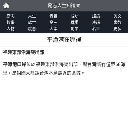
勵志人生知識庫
勵
勵志
人生
青春
成功
語錄
美文
故事
處世
高三
職場
演講
家教
人物
感恩
大學
創業
名言
更多
志
平潭港在哪裡
福建東部沿海突出部
平潭港口岸
位於
福建
東部沿海突出部，與
台灣
新竹僅距68海
里，是祖國大陸距台灣本島最近的區域。