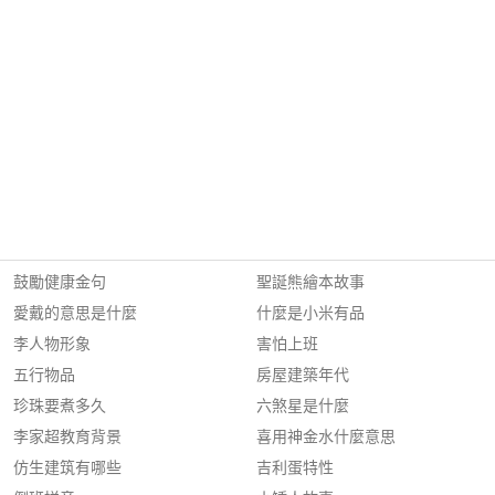
鼓勵健康金句
聖誕熊繪本故事
愛戴的意思是什麼
什麼是小米有品
李人物形象
害怕上班
五行物品
房屋建築年代
珍珠要煮多久
六煞星是什麼
李家超教育背景
喜用神金水什麼意思
仿生建筑有哪些
吉利蛋特性