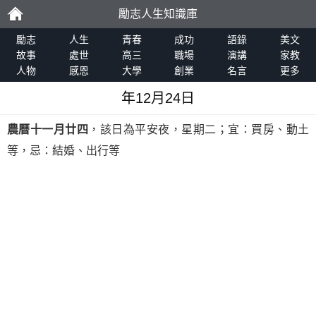
勵志人生知識庫
勵
勵志
人生
青春
成功
語錄
美文
故事
處世
高三
職場
演講
家教
人物
感恩
大學
創業
名言
更多
志
年12月24日
農曆十一月廿四
，該日為平安夜，星期二；宜：買房、動土
等，忌：結婚、出行等