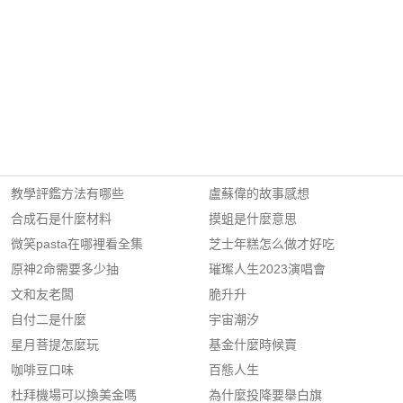
教學評鑑方法有哪些
盧蘇偉的故事感想
合成石是什麼材料
摸蛆是什麼意思
微笑pasta在哪裡看全集
芝士年糕怎么做才好吃
原神2命需要多少抽
璀璨人生2023演唱會
文和友老闆
脆升升
自付二是什麼
宇宙潮汐
星月菩提怎麼玩
基金什麼時候賣
咖啡豆口味
百態人生
杜拜機場可以換美金嗎
為什麼投降要舉白旗