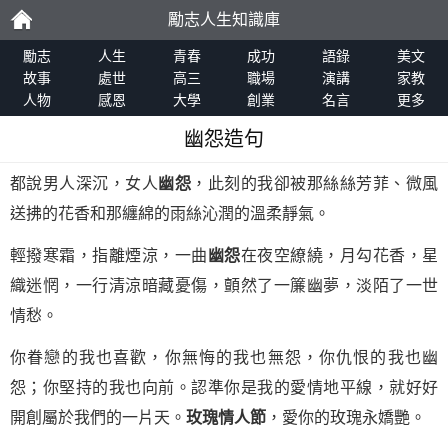
勵志人生知識庫
勵
勵志
人生
青春
成功
語錄
美文
故事
處世
高三
職場
演講
家教
人物
感恩
大學
創業
名言
更多
志
幽怨造句
都說男人深沉，女人
幽怨
，此刻的我卻被那絲絲芳菲、微風
送拂的花香和那纏綿的雨絲沁潤的溫柔靜氣。
輕撥寒霜，指離煙涼，一曲
幽怨
在夜空繚繞，月勾花香，星
織迷惘，一行清涼暗藏憂傷，顫然了一簾幽夢，淡陌了一世
情愁。
你眷戀的我也喜歡，你無悔的我也無怨，你仇恨的我也幽
怨；你堅持的我也向前。認準你是我的愛情地平線，就好好
開創屬於我們的一片天。
玫瑰情人節
，愛你的玫瑰永嬌艷。