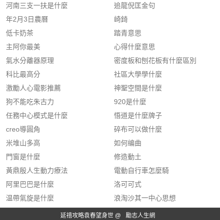
河南三支一扶是什麼
追龍倪匡金句
年2月3日農曆
崎錡
低卡奶茶
踏青意思
主阿你最美
心得什麼意思
氣水分離器原理
密度板和刨花板有什麼區別
科比最高分
社區大學學什麼
激勵人心電影推薦
神聖空間是什麼
狗不能吃朱古力
920是什麼
任務中心模式是什麼
悟道是什麼牌子
creo導圓角
碎布可以做什麼
米堆山多高
如何编曲
門窗是什麼
修造動土
黃鼎殷人生動力療法
電動自行車怎麼騎
阿里巴巴是什麼
洛可可式
温帶氣旋是什麼
浪淘沙其一中心思想
延禧攻略袁春望身世 @
勵志人生網