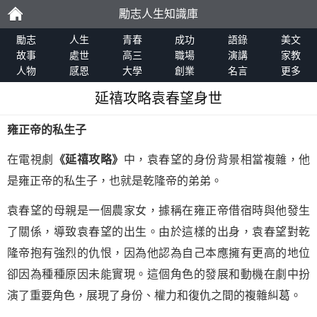
勵志人生知識庫
勵
勵志
人生
青春
成功
語錄
美文
故事
處世
高三
職場
演講
家教
人物
感恩
大學
創業
名言
更多
志
延禧攻略袁春望身世
雍正帝的私生子
在電視劇
《延禧攻略》
中，袁春望的身份背景相當複雜，他
是雍正帝的私生子，也就是乾隆帝的弟弟。
袁春望的母親是一個農家女，據稱在雍正帝借宿時與他發生
了關係，導致袁春望的出生。由於這樣的出身，袁春望對乾
隆帝抱有強烈的仇恨，因為他認為自己本應擁有更高的地位
卻因為種種原因未能實現。這個角色的發展和動機在劇中扮
演了重要角色，展現了身份、權力和復仇之間的複雜糾葛。