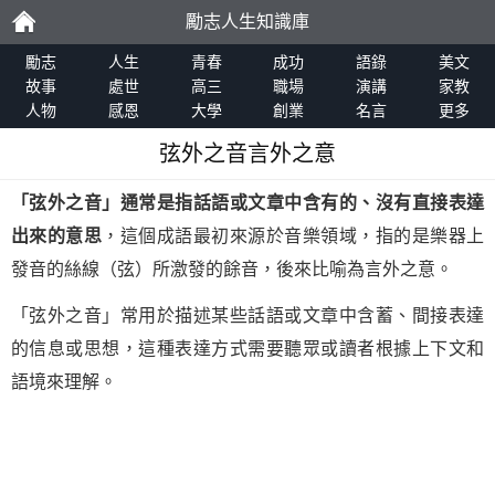
勵志人生知識庫
勵
勵志
人生
青春
成功
語錄
美文
故事
處世
高三
職場
演講
家教
人物
感恩
大學
創業
名言
更多
志
弦外之音言外之意
「
弦外之音
」通常是指話語或文章中含有的、沒有直接表達
出來的意思
，這個成語最初來源於音樂領域，指的是樂器上
發音的絲線（弦）所激發的餘音，後來比喻為言外之意。
「弦外之音」常用於描述某些話語或文章中含蓄、間接表達
的信息或思想，這種表達方式需要聽眾或讀者根據上下文和
語境來理解。