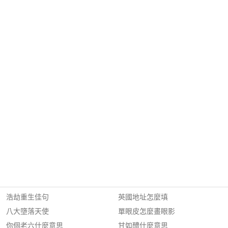
浩劫重生佳句
英國地址怎麼填
八大墮落天使
單眼皮怎麼畫眼影
你個老六什麼意思
甘如醴什麼意思