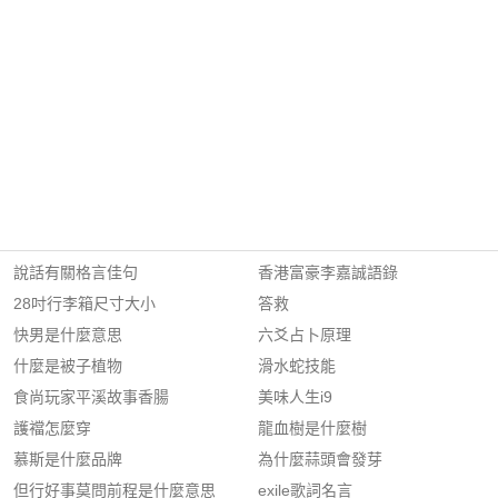
說話有關格言佳句
香港富豪李嘉誠語錄
28吋行李箱尺寸大小
答救
快男是什麼意思
六爻占卜原理
什麼是被子植物
滑水蛇技能
食尚玩家平溪故事香腸
美味人生i9
護襠怎麼穿
龍血樹是什麼樹
慕斯是什麼品牌
為什麼蒜頭會發芽
但行好事莫問前程是什麼意思
exile歌詞名言