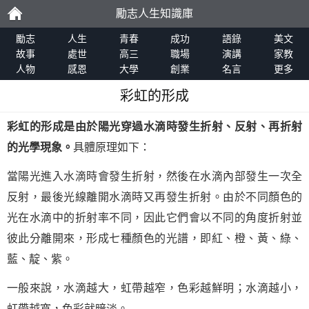
勵志人生知識庫
勵
勵志
人生
青春
成功
語錄
美文
故事
處世
高三
職場
演講
家教
人物
感恩
大學
創業
名言
更多
志
彩虹的形成
彩虹的形成是由於陽光穿過水滴時發生折射、反射、再折射
的光學現象。
具體原理如下：
當陽光進入水滴時會發生折射，然後在水滴內部發生一次全
反射，最後光線離開水滴時又再發生折射。由於不同顏色的
光在水滴中的折射率不同，因此它們會以不同的角度折射並
彼此分離開來，形成七種顏色的光譜，即紅、橙、黃、綠、
藍、靛、紫。
一般來說，水滴越大，虹帶越窄，色彩越鮮明；水滴越小，
虹帶越寬，色彩就暗淡。