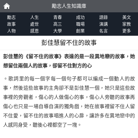
勵志人生知識庫
勵
勵志
人生
青春
成功
語錄
美文
故事
處世
高三
職場
演講
家教
人物
感恩
大學
創業
名言
更多
志
彭佳慧留不住的故事
彭佳慧的《留不住的故事》表達的是一段異地戀的故事，她
想留住兩個人的故事，卻留不住對方的心
。歌詞里的每一個字每一個句子都可以編成一個動人的故
事，然後這些故事的主角卻不是彭佳慧一個，她只是這些故
事裡的旁觀者，傷心的人做傷心的事，傷心人旁聽的故事再
傷心也只是一場自導自演的獨角戲，她在故事裡留不住人留
不住愛，留不住的故事唱進人的心扉，讓許多在異地戀中的
人感同身受，聽後心裡都空了一塊。