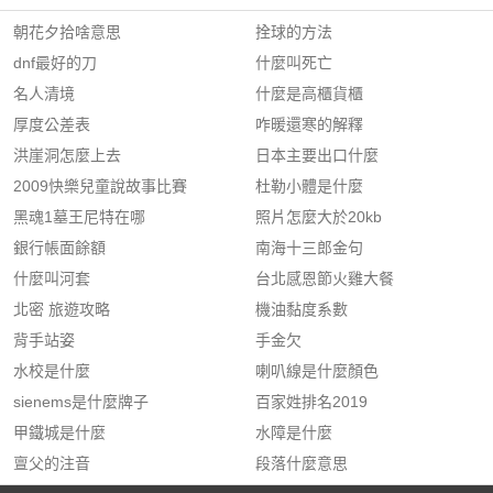
朝花夕拾啥意思
拴球的方法
dnf最好的刀
什麼叫死亡
名人清境
什麼是高櫃貨櫃
厚度公差表
咋暖還寒的解釋
洪崖洞怎麼上去
日本主要出口什麼
2009快樂兒童說故事比賽
杜勒小體是什麼
黑魂1墓王尼特在哪
照片怎麼大於20kb
銀行帳面餘額
南海十三郎金句
什麼叫河套
台北感恩節火雞大餐
北密 旅遊攻略
機油黏度系數
背手站姿
手金欠
水校是什麼
喇叭線是什麼顏色
sienems是什麼牌子
百家姓排名2019
甲鐵城是什麼
水障是什麼
亶父的注音
段落什麼意思