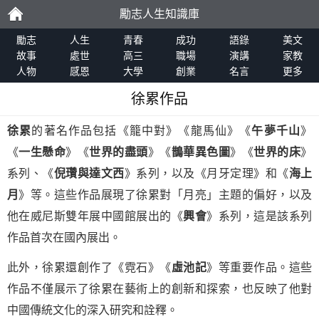
勵志人生知識庫
勵
勵志
人生
青春
成功
語錄
美文
故事
處世
高三
職場
演講
家教
人物
感恩
大學
創業
名言
更多
志
徐累作品
徐累
的著名作品包括《籠中對》《龍馬仙》《
午夢千山
》
《
一生懸命
》《
世界的盡頭
》《
鵲華異色圖
》《
世界的床
》
系列、《
倪瓚與達文西
》系列，以及《月牙定理》和《
海上
月
》等。這些作品展現了徐累對「月亮」主題的偏好，以及
他在威尼斯雙年展中國館展出的《
興會
》系列，這是該系列
作品首次在國內展出。
此外，徐累還創作了《霓石》《
虛池記
》等重要作品。這些
作品不僅展示了徐累在藝術上的創新和探索，也反映了他對
中國傳統文化的深入研究和詮釋。