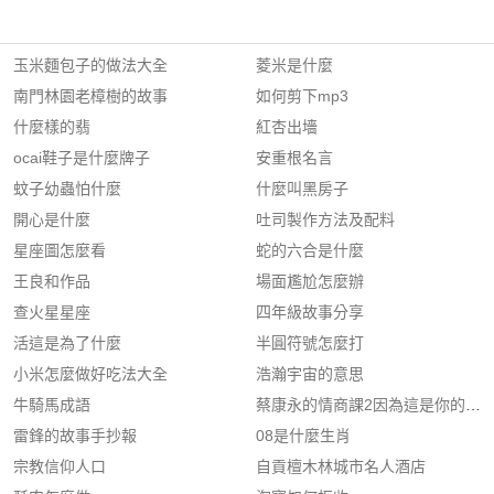
玉米麵包子的做法大全
菱米是什麼
南門林園老樟樹的故事
如何剪下mp3
什麼樣的翡
紅杏出墻
ocai鞋子是什麼牌子
安重根名言
蚊子幼蟲怕什麼
什麼叫黑房子
開心是什麼
吐司製作方法及配料
星座圖怎麼看
蛇的六合是什麼
王良和作品
場面尷尬怎麼辦
查火星星座
四年級故事分享
活這是為了什麼
半圓符號怎麼打
小米怎麼做好吃法大全
浩瀚宇宙的意思
牛騎馬成語
蔡康永的情商課2因為這是你的人生p
雷鋒的故事手抄報
08是什麼生肖
宗教信仰人口
自貢檀木林城市名人酒店