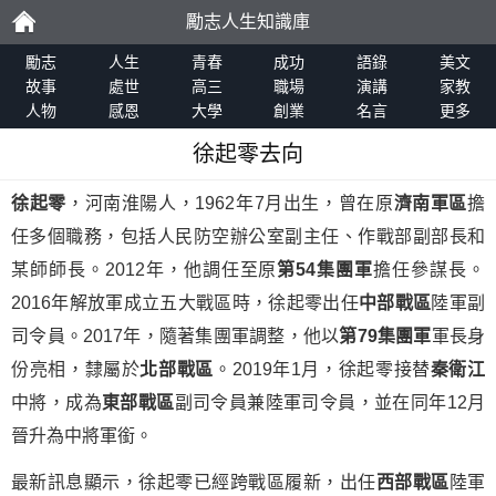
勵志人生知識庫
勵
勵志
人生
青春
成功
語錄
美文
故事
處世
高三
職場
演講
家教
人物
感恩
大學
創業
名言
更多
志
徐起零去向
徐起零
，河南淮陽人，1962年7月出生，曾在原
濟南軍區
擔
任多個職務，包括人民防空辦公室副主任、作戰部副部長和
某師師長。2012年，他調任至原
第54集團軍
擔任參謀長。
2016年解放軍成立五大戰區時，徐起零出任
中部戰區
陸軍副
司令員。2017年，隨著集團軍調整，他以
第79集團軍
軍長身
份亮相，隸屬於
北部戰區
。2019年1月，徐起零接替
秦衛江
中將，成為
東部戰區
副司令員兼陸軍司令員，並在同年12月
晉升為中將軍銜。
最新訊息顯示，徐起零已經跨戰區履新，出任
西部戰區
陸軍