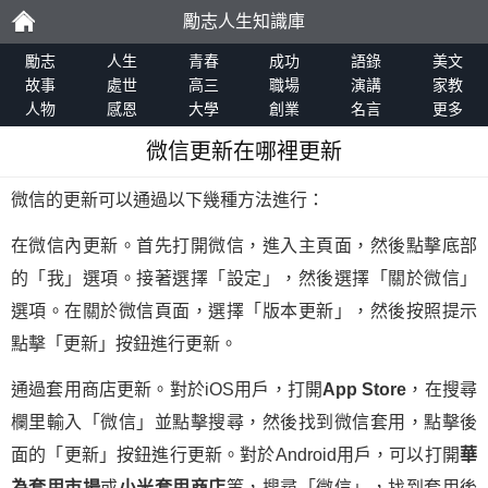
勵志人生知識庫
勵
勵志
人生
青春
成功
語錄
美文
故事
處世
高三
職場
演講
家教
人物
感恩
大學
創業
名言
更多
志
微信更新在哪裡更新
微信的更新可以通過以下幾種方法進行：
在微信內更新。首先打開微信，進入主頁面，然後點擊底部
的「我」選項。接著選擇「設定」，然後選擇「關於微信」
選項。在關於微信頁面，選擇「版本更新」，然後按照提示
點擊「更新」按鈕進行更新。
通過套用商店更新。對於iOS用戶，打開
App Store
，在搜尋
欄里輸入「微信」並點擊搜尋，然後找到微信套用，點擊後
面的「更新」按鈕進行更新。對於Android用戶，可以打開
華
為套用市場
或
小米套用商店
等，搜尋「微信」，找到套用後