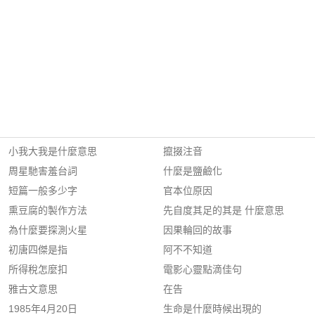
小我大我是什麼意思
攛掇注音
周星馳害羞台詞
什麼是鹽鹼化
短篇一般多少字
官本位原因
熏豆腐的製作方法
先自度其足的其是 什麼意思
為什麼要探測火星
因果輪回的故事
初唐四傑是指
阿不不知道
所得稅怎麼扣
電影心靈點滴佳句
雅古文意思
在告
1985年4月20日
生命是什麼時候出現的