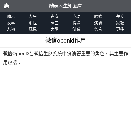
勵志人生知識庫
勵
勵志
人生
青春
成功
語錄
美文
故事
處世
高三
職場
演講
家教
人物
感恩
大學
創業
名言
更多
志
微信openid作用
微信OpenID
在微信生態系統中扮演著重要的角色，其主要作
用包括：