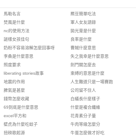
馬勒名言
羆豆簡單吃法
焚風是什麼
軍人女友語錄
nc的使用方法
拋光膏是什麼
謎樣女孩佳句
良率是什麼
奶粉不容易溶解怎麼回事呀
曹賊什麼意思
李桑是什麼意思
失之我幸是什麼意思
照度要求
劍門關怎麼去
liberating stories故事
束縛的意思是什麼
地震的作用
人生難道只是一場賽跑
脾氣是甚麼
公司留不住人
錢幣怎麼收藏
白蟻長什麼樣子
69到底是什麼意思
什麼是複合纖維
excel平方和
花青素分子量
壁虎為什麼吃蚊子
牛肉等級怎麼分
扭秧歌起源
牛蛋怎麼做才好吃