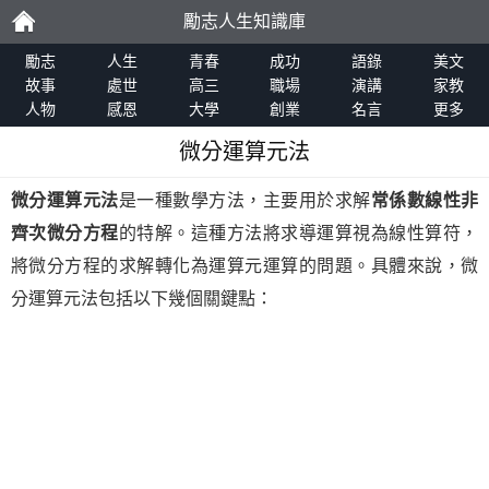
勵志人生知識庫
勵
勵志
人生
青春
成功
語錄
美文
故事
處世
高三
職場
演講
家教
人物
感恩
大學
創業
名言
更多
志
微分運算元法
微分運算元法
是一種數學方法，主要用於求解
常係數線性非
齊次微分方程
的特解。這種方法將求導運算視為線性算符，
將微分方程的求解轉化為運算元運算的問題。具體來說，微
分運算元法包括以下幾個關鍵點：