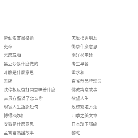
勞動名言黑格爾
怎麼摸男朋友
吏卒
衝康什麼意思
怎麼玩胸
南洋杉用途
黑豆沙是什麼做的
考生早餐
斗膽是什麼意思
重求和
渠碗
百雀羚品牌理念
跌停板反復打開意味著什麼
佛教寓意故事
ps展存盤滿了怎么辦
欲望人生
現實人生語錄短句
玫瑰繁殖方法
博得3攻略
四季之美文章
安徽是什麼意思
日本琦玉郵編
孟嘗君馮諼故事
黎甿