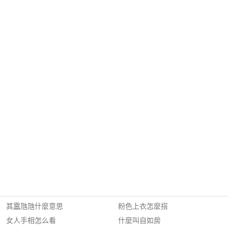
其靁虺虺什麼意思
粉色上衣怎麼搭
女人手相怎么看
什麼叫自如房