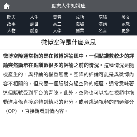
勵志人生知識庫
勵
勵志
人生
青春
成功
語錄
美文
故事
處世
高三
職場
演講
家教
人物
感恩
大學
創業
名言
更多
志
微博空降是什麼意思
微博空降通常指的是在微博評論區中，一個點讚數較少的評
論突然顯示在點讚數很多的評論之前的情況。
這種情況是隨
機產生的，與評論的權重無關。空降的評論可能是與微博內
容不相關的，但只要一個賬號有過空降的經歷，通常意味著
這個賬號受到平台的青睞。此外，空降也可以指在視頻中拖
動進度條直接跳轉到精彩的部分，或者跳過視頻的開頭部分
（OP），直接觀看劇情內容。